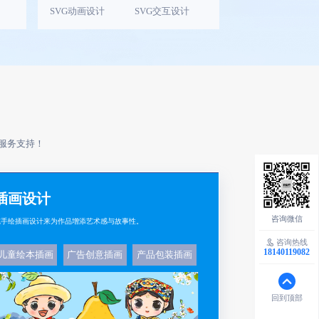
SVG动画设计
SVG交互设计
服务支持！
插画设计
纯手绘插画设计来为作品增添艺术感与故事性。
咨询热线
18140119082
儿童绘本插画
广告创意插画
产品包装插画
回到顶部