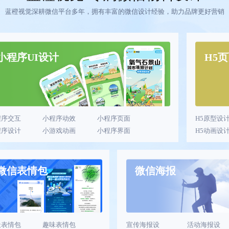
蓝橙视觉深耕微信平台多年，拥有丰富的微信设计经验，助力品牌更好营销
小程序UI设计
H5
程序交互
小程序动效
小程序页面
H5原型设
程序设计
小游戏动画
小程序界面
H5动画设
微信表情包
微信海报
天表情包
趣味表情包
宣传海报设
活动海报设