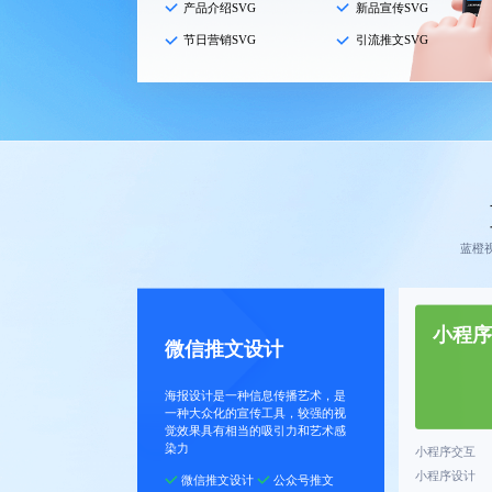
产品介绍SVG
新品宣传SVG
节日营销SVG
引流推文SVG
蓝橙
小程序
微信推文设计
海报设计是一种信息传播艺术，是
一种大众化的宣传工具，较强的视
觉效果具有相当的吸引力和艺术感
染力
小程序交互
小程序设计
微信推文设计
公众号推文