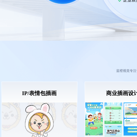
企业表
蓝橙视觉专注
IP/表情包插画
商业插画设