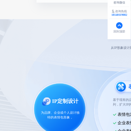
咨询热线
18140119082
回到顶部
从IP形象设
基于现有的品
IP定制设计
列，扩大IP
为品牌、企业或个人设计独
表情包
特的表情包形象，
企业表