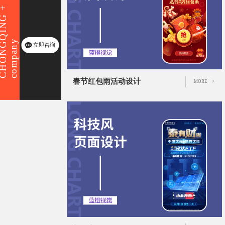
ONGQING +
company
立即咨询
春节红包雨活动设计
MORE >