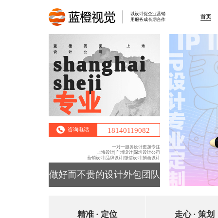
以设计促企业营销
首页
用服务成长期合作
蓝橙视觉·上海
设计公司
shanghai
sheji
专业
18140119082
咨询电话
一对一服务设计更加专注
上海设计|广州设计|深圳设计公司
营销设计|品牌设计|微信设计|插画设计
做好而不贵的设计外包团队
精准 · 定位
走心 · 策划