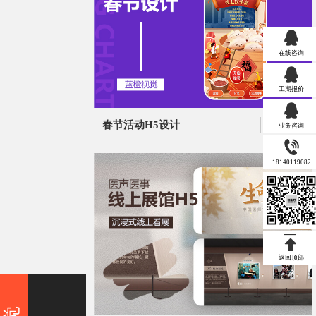
在线咨询
工期报价
春节活动H5设计
MORE >
业务咨询
18140119082
返回顶部