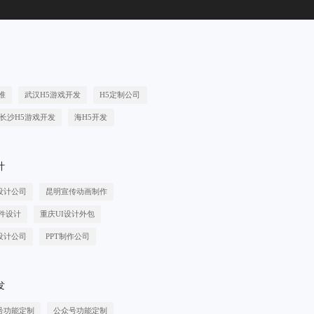
准
武汉H5游戏开发
H5定制公司
长沙H5游戏开发
海H5开发
计
设计公司
昆明宣传动画制作
件设计
重庆UI设计外包
设计公司
PPT制作公司
发
号功能定制
公众号功能定制