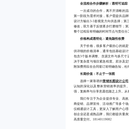
全流程合作步骤解析：透明可追踪
一次成功的合作，离不开清晰的流程
第一阶段为需求对接，客户需提供品牌
设计方输出3-5套视觉方向供选择；第
修改，双方基于反馈逐步打磨细节；第
整个过程应有明确的时间节点与责任分工
价格构成透明化：避免隐性收费
关于价格，很多客户最担心的就是“
供详细的价格清单，通常包括基础设计
包含3个版本调整、含源文件与多尺寸适
决于复杂度与项目紧急程度。若涉及定
附加费用应在合同签订前明确告知，杜
长期价值：不止于一张图
选择一家靠谱的
营销长图设计公司
认知的深化以及整体营销效率的提升
强，复购率与分享意愿也随之上升。从
我们专注于为企业提供专业、高效且
商促销、品牌宣传、活动推广等多个场
仅精通设计工具，更深入了解用户心理
创企业还是成熟品牌，我们都提供量身
高质量交付。18140119082