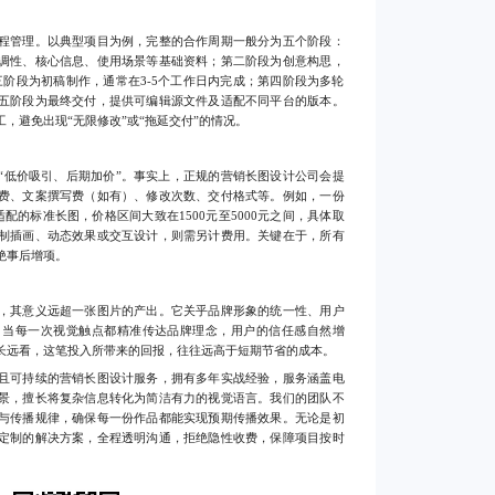
管理。以典型项目为例，完整的合作周期一般分为五个阶段：
调性、核心信息、使用场景等基础资料；第二阶段为创意构思，
三阶段为初稿制作，通常在3-5个工作日内完成；第四阶段为多轮
五阶段为最终交付，提供可编辑源文件及适配不同平台的版本。
，避免出现“无限修改”或“拖延交付”的情况。
低价吸引、后期加价”。事实上，正规的营销长图设计公司会提
费、文案撰写费（如有）、修改次数、交付格式等。例如，一份
配的标准长图，价格区间大致在1500元至5000元之间，具体取
制插画、动态效果或交互设计，则需另计费用。关键在于，所有
绝事后增项。
，其意义远超一张图片的产出。它关乎品牌形象的统一性、用户
。当每一次视觉触点都精准传达品牌理念，用户的信任感自然增
长远看，这笔投入所带来的回报，往往远高于短期节省的成本。
可持续的营销长图设计服务，拥有多年实战经验，服务涵盖电
景，擅长将复杂信息转化为简洁有力的视觉语言。我们的团队不
与传播规律，确保每一份作品都能实现预期传播效果。无论是初
定制的解决方案，全程透明沟通，拒绝隐性收费，保障项目按时