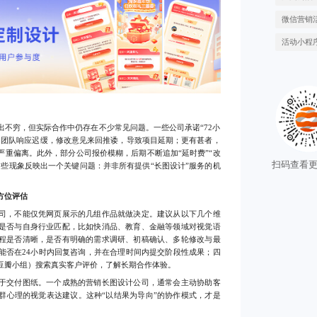
微信营销
活动小程
穷，但实际合作中仍存在不少常见问题。一些公司承诺“72小
的团队响应迟缓，修改意见来回推诿，导致项目延期；更有甚者，
严重偏离。此外，部分公司报价模糊，后期不断追加“延时费”“改
这些现象反映出一个关键问题：并非所有提供“长图设计”服务的机
方位评估
，不能仅凭网页展示的几组作品就做决定。建议从以下几个维
是否与自身行业匹配，比如快消品、教育、金融等领域对视觉语
程是否清晰，是否有明确的需求调研、初稿确认、多轮修改与最
能否在24小时内回复咨询，并在合理时间内提交阶段性成果；四
豆瓣小组）搜索真实客户评价，了解长期合作体验。
交付图纸。一个成熟的营销长图设计公司，通常会主动协助客
群心理的视觉表达建议。这种“以结果为导向”的协作模式，才是