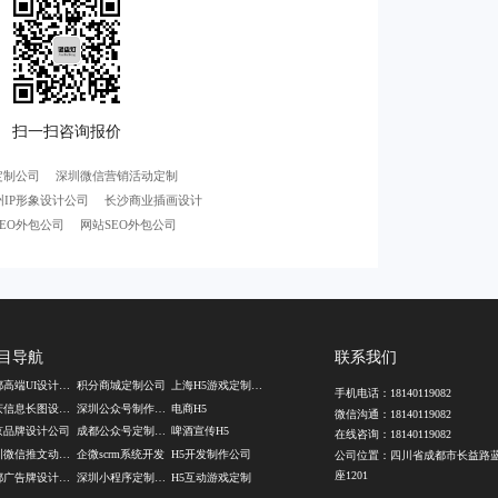
定制公司
深圳微信营销活动定制
州IP形象设计公司
长沙商业插画设计
EO外包公司
网站SEO外包公司
目导航
联系我们
成都高端UI设计公司
积分商城定制公司
上海H5游戏定制公司
手机电话：
18140119082
重庆信息长图设计公司
深圳公众号制作公司
电商H5
微信沟通：
18140119082
京品牌设计公司
成都公众号定制开发
啤酒宣传H5
在线咨询：
18140119082
深圳微信推文动效设计
企微scrm系统开发
H5开发制作公司
公司位置：四川省成都市长益路
座1201
成都广告牌设计公司
深圳小程序定制公司
H5互动游戏定制