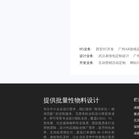
H5业务:
西安H5开发
广州AR游戏
设计业务:
武汉表情包定制设计
广
开发业务:
互动营销活动定制
网站S
提供批量性物料设计
栏
专注中小企业设计需求，我们提供 “高性价比 + 精
准匹配” 的定制服务。无需承担全职设计师薪资成
本，即可享受专业设计团队支持，覆盖LOGO、VI、
北
宣传册、社交媒体物料等全场景。团队熟悉各行业
营销逻辑，设计作品能贴合推广需求，提升转化效
率。支持短周期交付，紧急订单最快 48 小时出初
稿，修改响应及时，让企业在竞争中快速抢占视觉