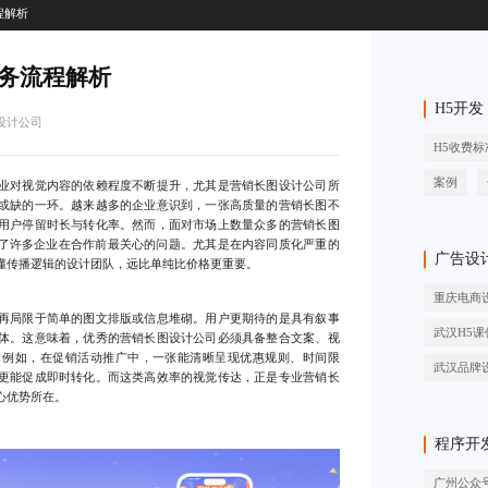
程解析
务流程解析
H5开发
设计公司
H5收费标
案例
对视觉内容的依赖程度不断提升，尤其是营销长图设计公司所
或缺的一环。越来越多的企业意识到，一张高质量的营销长图不
用户停留时长与转化率。然而，面对市场上数量众多的营销长图
成了许多企业在合作前最关心的问题。尤其是在内容同质化严重的
广告设
懂传播逻辑的设计团队，远比单纯比价格更重要。
重庆电商
局限于简单的图文排版或信息堆砌。用户更期待的是具有叙事
武汉H5课
体。这意味着，优秀的营销长图设计公司必须具备整合文案、视
。例如，在促销活动推广中，一张能清晰呈现优惠规则、时间限
武汉品牌
更能促成即时转化。而这类高效率的视觉传达，正是专业营销长
心优势所在。
程序开
广州公众