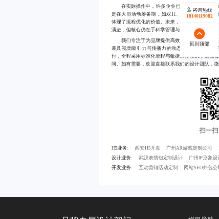
在实际操作中，许多企业已通过上述策略成功将
咨询热线
咨询热线
是在大型活动筹备期，如双11、618等节点，能
18140119082
18140119082
体现了流程优化的价值。未来，随着AI辅助设计
演进，但核心仍在于科学管理与团队执行力。
我们专注于为品牌提供高效率、高品质的动态海
回到顶部
回到顶部
兼具视觉吸引力与传播力的动态内容，助力企业
付，全程采用标准化流程与敏捷协作模式，确保
间。如有需要，欢迎直接联系我们的设计团队，微信同号
H5业务:
西安H5开发
广州AR游戏定制公司
设计业务:
武汉表情包定制设计
广州IP形象
开发业务:
互动营销活动定制
网站SEO外包公