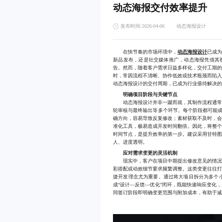
动态海报交付效率提升
发布时间:2026-04-06
动态海报设计
在快节奏的市场环境中，
动态海报设计
已成
新品发布，还是社交媒体推广，动态海报凭借其
告。然而，随着客户需求日益多样化，交付工期
时，常因流程不清晰、协作低效或技术瓶颈而陷
动态海报设计的交付周期，已成为行业亟待解决
明确项目阶段与关键节点
动态海报设计并非一蹴而就，其制作流程通常包
轮审核与最终输出等多个环节。每个阶段都可能成
确方向，容易导致反复修改；素材获取不及时，
准化工具，极易造成开发时间翻倍。因此，将整
时间节点，是提升效率的第一步。建议采用甘特
人、进度透明。
应对需求变更的灵活机制
现实中，客户在项目中期提出修改意见的情况屡
彩搭配或动效细节要求频繁调整。这类变更往往
捷开发理念尤为重要。通过将大项目拆分为多个小
成“设计—反馈—优化”闭环，既能快速响应变化
同签订阶段即明确变更范围与附加成本，有助于