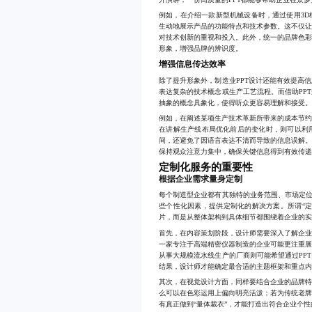
例如，在介绍一款新型机械设备时，通过使用3
生动地展示产品的功能特点和技术参数。这不仅
对技术创新的重视和投入。此外，统一的品牌色
形象，增强品牌的辨识度。
增强信息传达效率
除了提升形象外，制造业PPT设计还能有效提高
表达复杂的技术概念或生产工艺流程。而借助PP
抽象的概念具象化，使得听众更容易理解和接受
例如，在阐述某项生产技术革新所带来的成本节
在讲解生产线布局优化前后的变化时，则可以利
间，还避免了因语言表达不清而导致的信息误解
保持观众注意力集中，确保关键信息得到有效传
定制化服务的重要性
根据企业需求量身定制
每个制造型企业都有其独特的业务范围、市场定位
些个性化因素，提供定制化的解决方案。所谓“
片，而是从整体架构到具体细节都围绕着企业的
首先，在内容策划阶段，设计师需要深入了解企
一家专注于高端精密仪器制造的企业可能更注重
从事大规模流水线生产的厂商则可能希望通过PP
结果，设计师才能确定最合适的主题框架和重点
其次，在视觉设计方面，同样要结合企业的品牌
么可以在色彩运用上偏向明亮活泼；若为传统老
有真正做到“量体裁衣”，才能打造出符合企业个性