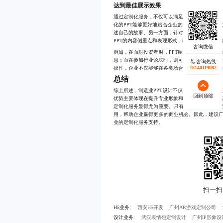
达到最佳展示效果
通过定制化服务，不仅可以满足企业的特定需求
化的PPT能够更好地贴合企业的文化内涵，使整
述自己的故事。另一方面，针对不同场景下的应
PPT的内容侧重点和表现形式，确保每一次展示
例如，在面对投资者时，PPT应该侧重于展示公
息；而在参加行业论坛时，则可以更多地聚焦于
咨询热线
18140119082
操作，企业不仅能够在各类场合中充分展示自身
总结
综上所述，制造业PPT设计不仅是企业对外展示
回到顶部
优势主要体现在提升专业形象和增强
信息传达效
定制化服务显得尤为重要。只有根据企业实际情况
用，帮助企业赢得更多的商业机会。因此，建议广
业的定制化服务支持。
H5业务:
西安H5开发
广州AR游戏定制公司
设计业务:
武汉表情包定制设计
广州IP形象