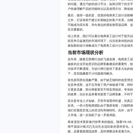
的问题。通过巧妙的设计手法，如简洁明了的文
户快速理解产品的功能特点以及使用方法，降低
最后，值得一提的是，优质的电商美工设计还能
之外，它还有助于建立长期稳定的客户关系。当
可能成为回头客，并向身边的朋友推荐该品牌。
至关重要的。
综上所述，我们可以看出电商美工设计对于提升
前竞争日益激烈的市场环境下，仅仅依靠传统的
索创新的设计策略成为了电商美工设计公司必须
当前市场现状分析
近年来，随着互联网行业的飞速发展，电商美工
越多的企业开始意识到品牌形象建设的重要性，
兴技术不断涌现，为设计师们提供了更多元化的
下，其实隐藏着不少问题亟待解决。
首先是同质化现象严重。由于缺乏独特的创意理
化竞争优势。这不仅导致了用户体验感下降，同
引更多流量，部分商家甚至不惜采用低俗、夸张
的效果，但从长远来看却损害了品牌形象，不利
其次是专业人才短缺。尽管市场需求旺盛，但真
应求。一些小型电商团队由于预算有限，只能聘
他们在视觉呈现上的灵活性和独特性。此外，由
入市场，进一步加剧了这一矛盾局面。
再者是技术更新换代快带来的挑战。随着VR/A
维平面设计模式已无法完全适应新的需求变化。
能，还要紧跟潮流趋势，及时调整业务发展方向