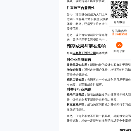
视频，以此传递正能量价值观。
注重跨平台兼容性
如今，移动设备已成为人们上网的主要终端之一
虑到不同屏幕尺寸下的显示效果。确保无论是在
体验。此外，还需要关注各大主流社交平台的特
传播范围。
咨询热线
18140119082
总之，以上这些创新设计策略并非孤立存在，而
来，灵活运用于实际项目当中，才能真正发挥出
预期成果与潜在影响
回到顶部
如果
电商美工设计公司
能够成功实施上述创新策
对企业自身而言
提升品牌知名度
：新颖独特的设计方案有助于吸
增加销售额
：通过改善用户体验、增强互动性和
而带动销量增长。
积累口碑效应
：当顾客在一个充满创意且易于操
次光顾，从而形成良性循环。
对整个行业来说
推动产业升级
：随着越来越多的企业重视并投入
升，促使从业者不断提升自身能力素质。
树立标杆示范
：成功的案例将成为其他同行学习
发展的可能性。
当然，任何变革都不可能一帆风顺，期间难免会
开拓进取，相信一定能够在激烈的市场竞争中赢