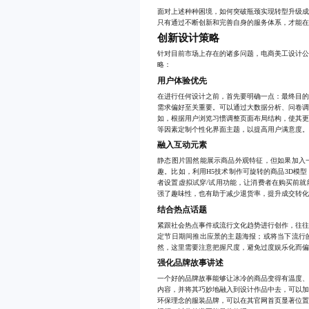
面对上述种种困境，如何突破瓶颈实现转型升级
只有通过不断创新和完善自身的服务体系，才能
创新设计策略
针对目前市场上存在的诸多问题，电商美工设计
略：
用户体验优先
在进行任何设计之前，首先要明确一点：最终目
需求偏好至关重要。可以通过大数据分析、问卷
如，根据用户浏览习惯调整页面布局结构，使其
等因素定制个性化界面主题，以提高用户满意度
融入互动元素
静态图片固然能展示商品外观特征，但如果加入
趣。比如，利用H5技术制作可旋转的商品3D模
者设置虚拟试穿/试用功能，让消费者在购买前
强了趣味性，也有助于减少退货率，提升成交转
结合热点话题
紧跟社会热点事件或流行文化趋势进行创作，往
定节日期间推出应景的主题海报；或将当下流行
然，这里需要注意把握尺度，避免过度娱乐化而
强化品牌故事讲述
一个好的品牌故事能够让冰冷的商品变得有温度
内容，并将其巧妙地融入到设计作品中去，可以
环保理念的服装品牌，可以在其官网首页显著位