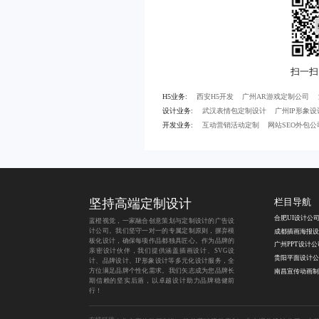
H5业务:
西安H5开发
广州AR游戏定制公司
设计业务:
武汉表情包定制设计
广州IP形象
开发业务:
互动营销活动定制
网站SEO外包公
坚持
高端定制设计
栏目导航
合肥UI设计公
蓝橙视觉，一家融合创意策划与定制设计的
广告设
计公司
。我们坚守一对一的专属定制原则，摒弃模
成都插画海报设
板化设计，确保每项作品都独具匠心。作为品牌的
广州PPT设计公
亲密设计伙伴，我们提供涵盖
插画设计
、
SVG设
贵阳平面设计公
计
、
品牌设计
、
IP形象设计
等多元化设计服务，全
方位满足品牌个性化需求。我们矢志成为您品牌长
南昌宣传动画制
期信赖的坚实后盾，以卓越设计助力品牌稳健前
行！