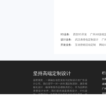
H5业务:
西安H5开发
广州AR游戏
设计业务:
武汉表情包定制设计
广
开发业务:
互动营销活动定制
网站S
坚持
高端定制设计
栏
合
蓝橙视觉，一家融合创意策划与定制设计的
广告设
计公司
。我们坚守一对一的专属定制原则，摒弃模
成
板化设计，确保每项作品都独具匠心。作为品牌的
广
亲密设计伙伴，我们提供涵盖
插画设计
、
SVG设
贵
计
、
品牌设计
、
IP形象设计
等多元化设计服务，全
方位满足品牌个性化需求。我们矢志成为您品牌长
南
期信赖的坚实后盾，以卓越设计助力品牌稳健前
行！