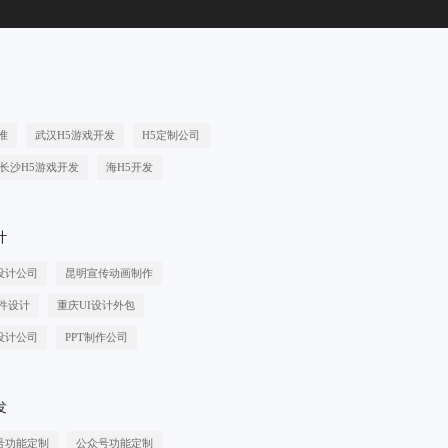
准
武汉H5游戏开发
H5定制公司
长沙H5游戏开发
海H5开发
计
设计公司
昆明宣传动画制作
件设计
重庆UI设计外包
设计公司
PPT制作公司
发
号功能定制
公众号功能定制