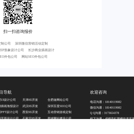
定制公司
深圳微信营销活动定制
州IP形象设计公司
长沙商业插画设计
EO外包公司
网站SEO外包公司
目导航
欢迎咨询
肥UI设计公司
天津H5开发
合肥做网站公司
电话沟通：
18140119082
都插画海报设计
武汉H5开发
深圳百度SEO公司
微信沟通：
18140119082
州PPT设计公司
西安H5开发
互动营销游戏定制
Q Q沟通：
3173654378
阳平面设计公司
石家庄H5开发
商城网站建设公司
线下沟通：成都市红牌楼街道蓝
楼B单元12楼B座1201
昌宣传动画制作
深圳H5开发公司
上海企业网站建设